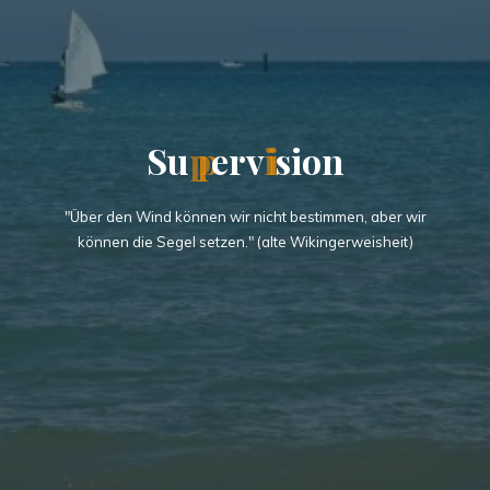
S
u
p
p
e
r
v
i
i
s
i
o
n
"Über den Wind können wir nicht bestimmen, aber wir
können die Segel setzen." (alte Wikingerweisheit)